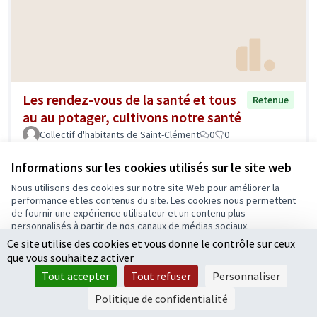
Les rendez-vous de la santé et tous
Retenue
au au potager, cultivons notre santé
Collectif d'habitants de Saint-Clément
0
0
Informations sur les cookies utilisés sur le site web
Nous utilisons des cookies sur notre site Web pour améliorer la
performance et les contenus du site. Les cookies nous permettent
de fournir une expérience utilisateur et un contenu plus
personnalisés à partir de nos canaux de médias sociaux.
Ce site utilise des cookies et vous donne le contrôle sur ceux
Tout accepter
que vous souhaitez activer
Accepter seulement les cookies essentiels
Tout accepter
Tout refuser
Personnaliser
Valoriser et développer les modes de
Retenue
Paramètres
Politique de confidentialité
déplacements alternatifs à la voiture