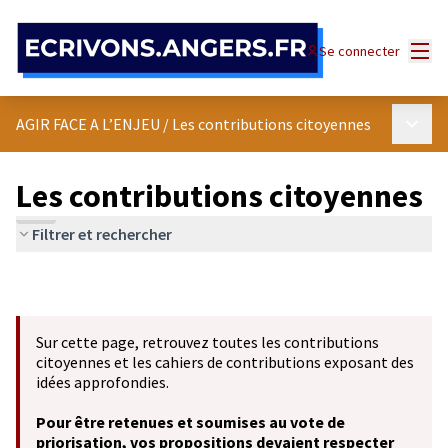
Panneau de gestion des cookies
Menu
Se connecter
Menu p
AGIR FACE A L’ENJEU
/
Les contributions citoyennes
Les contributions citoyennes
Filtrer et rechercher
Sur cette page, retrouvez toutes les contributions
citoyennes et les cahiers de contributions exposant des
idées approfondies.
Pour être retenues et soumises au vote de
priorisation, vos propositions devaient respecter