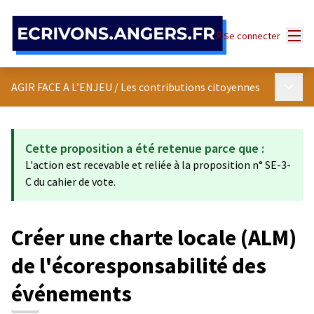
Panneau de gestion des cookies
Menu
Se connecter
Menu p
AGIR FACE A L’ENJEU
/
Les contributions citoyennes
Cette proposition a été retenue parce que :
L'action est recevable et reliée à la proposition n° SE-3-
C du cahier de vote.
Créer une charte locale (ALM)
de l'écoresponsabilité des
événements