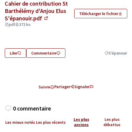
Cahier de contribution St
Barthélémy d'Anjou Elus
Télécharger le fichier
S'épanouir.pdf
(Lien externe)
pdf
372 ko
Like
Commentaire
S'épanouir
Filtrer les résu
Partager
Signaler
Suivre
0 commentaire
Les plus
Les plus
Les mieux notés
Les plus récents
anciens
débattus