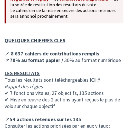
(Lien externe)
(S'ouvre 
la soirée de restitution des résultats du vote.
Le calendrier de la mise en œuvre des actions retenues
sera annoncé prochainement.
QUELQUES CHIFFRES CLES
📌
8 637 cahiers de contributions remplis
📌
70% au format papier /
30% au format numérique
LES RESULTATS
Tous les résultats sont téléchargeables
ICI
(S'ouvre dans 
Rappel des règles
:
✔ 7 fonctions vitales, 27 objectifs, 135 actions
✔ Mise en œuvre des 2 actions ayant reçues le plus de
voix sur chaque objectif
📌
54 actions retenues sur les 135
Consulter les actions priorisées par enjeux vitaux :