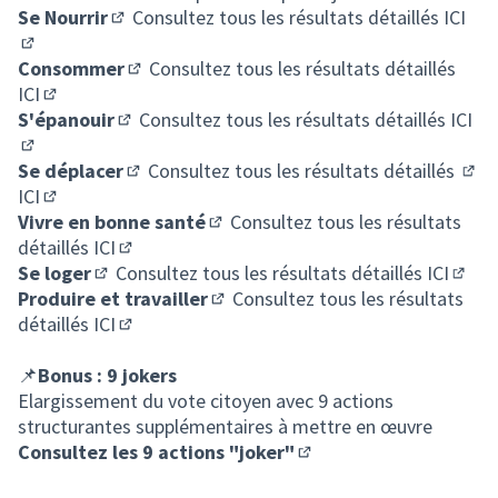
Se Nourrir
Consultez tous les résultats détaillés
ICI
(S'ouvre dans un nouvel onglet)
(Lien externe)
Consommer
Consultez tous les résultats détaillés
(S'ouvre dans un nouvel onglet)
ICI
(Lien externe)
S'épanouir
Consultez tous les résultats détaillés
ICI
(S'ouvre dans un nouvel onglet)
(Lien externe)
Se déplacer
Consultez tous les résultats détaillés
(S'ouvre dans un nouvel onglet)
(Lie
ICI
(Lien externe)
Vivre en bonne santé
Consultez tous les résultats
(S'ouvre dans un nouvel onglet)
détaillés
ICI
(Lien externe)
Se loger
Consultez tous les résultats détaillés
ICI
(S'ouvre dans un nouvel onglet)
(Lien
Produire et travailler
Consultez tous les résultats
(S'ouvre dans un nouvel onglet)
détaillés
ICI
(Lien externe)
📌
Bonus : 9 jokers
Elargissement du vote citoyen avec 9 actions
structurantes supplémentaires à mettre en œuvre
Consultez les 9 actions "joker"
(Lien externe)