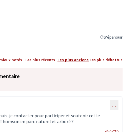
S'épanouir
Filtrer les résulta
 mieux notés
Les plus récents
Les plus anciens
Les plus débattus
mentaire
…
 puis-je contacter pour participer et soutenir cette
 Thomson en parc naturel et arboré ?
0
0