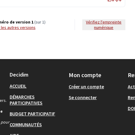
éro de version 1
(sur 1)
Vérifiez l'empreinte
ir les autres versions
numérique
Decidim
Mon compte
Re
ACCUEIL
Créer un compte
Act
DÉMARCHES
Se connecter
Re
ers.
PARTICIPATIVES
DO
de
BUDGET PARTICIPATIF
s pour
COMMUNAUTÉS