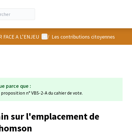
Menu utilisateur
R FACE A L’ENJEU
/
Les contributions citoyennes
ue parce que :
a proposition n° VBS-2-A du cahier de vote.
ain sur l'emplacement de
 Thomson