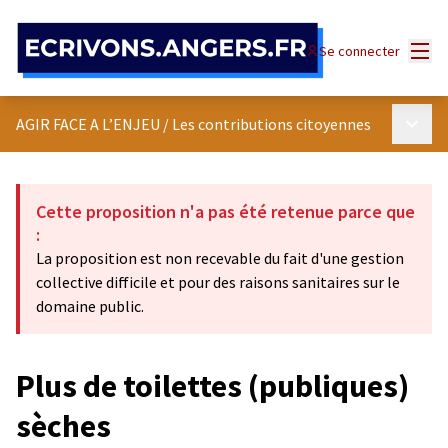
Panneau de gestion des cookies
Menu
Se connecter
Menu p
AGIR FACE A L’ENJEU
/
Les contributions citoyennes
Cette proposition n'a pas été retenue parce que
:
La proposition est non recevable du fait d'une gestion
collective difficile et pour des raisons sanitaires sur le
domaine public.
Plus de toilettes (publiques)
sèches