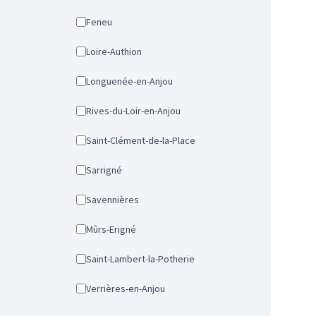
Feneu
Loire-Authion
Longuenée-en-Anjou
Rives-du-Loir-en-Anjou
Saint-Clément-de-la-Place
Sarrigné
Savennières
Mûrs-Erigné
Saint-Lambert-la-Potherie
Verrières-en-Anjou