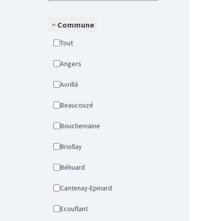
Commune
Tout
Angers
Avrillé
Beaucouzé
Bouchemaine
Briollay
Béhuard
Cantenay-Epinard
Ecouflant