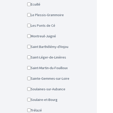
Ecuillé
Le Plessis-Grammoire
Les Ponts de Cé
Montreuil-Juigné
Saint Barthélémy-d'Anjou
Saint-Léger-de-Linières
Saint-Martin-du-Fouilloux
Sainte-Gemmes-sur-Loire
Soulaines-sur-Aubance
Soulaire-et-Bourg
Trélazé