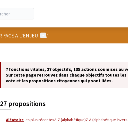
Menu utilisateur
R FACE A L’ENJEU
/
7 fonctions vitales, 27 objectifs, 135 actions soumises au v
Sur cette page retrouvez dans chaque objectifs toutes les 
vote et les propositions citoyennes qui y sont liées.
27 propositions
Aléatoire
Les plus récentes
A-Z (alphabétique)
Z-A (alphabétique invers