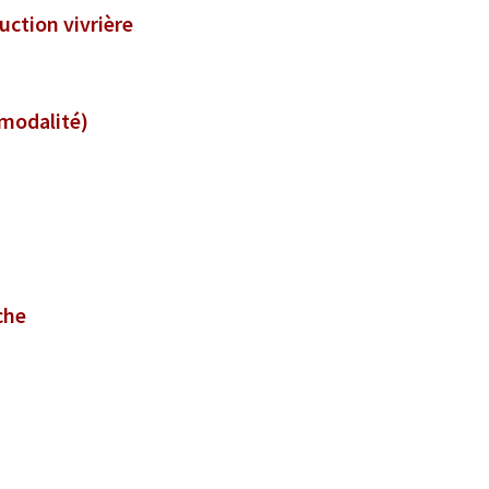
uction vivrière
rmodalité)
che