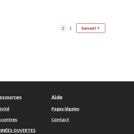
1
2
Suivant
ssources
Aide
ivité
Pages légales
ncontres
Contact
NNÉES OUVERTES