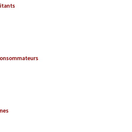
itants
t consommateurs
nnes