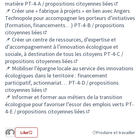
matière
PT-4-A / propositions citoyennes liées
(S'ouvre da
📌 Créer une « fabrique à projets » en lien avec Angers
Technopole pour accompagner les porteurs d’initiatives
(formation, financements…)
PT-4-B / propositions
citoyennes liées
(S'ouvre dans un nouvel onglet)
📌 Créer un centre de ressources, d’expertise et
d’accompagnement à l’innovation écologique et
sociale, à destination de tous les citoyens
PT-4-C /
propositions citoyennes liées
(S'ouvre dans un nouvel ongl
📌 Mobiliser l’épargne locale au service des innovations
écologiques dans le territoire : financement
participatif, actionnariat…
PT-4-D / propositions
citoyennes liées
(S'ouvre dans un nouvel onglet)
📌 Informer et former aux métiers de la transition
écologique pour favoriser l’essor des emplois verts
PT-
4-E / propositions citoyennes liées
(S'ouvre dans un nouvel
Like
Produire et travailler
Filtrer les résultats de la 