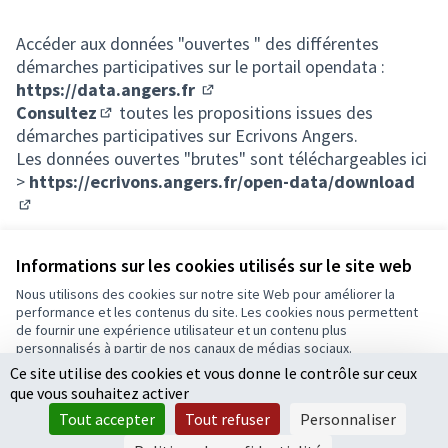
Accéder aux données "ouvertes " des différentes
démarches participatives sur le portail opendata :
https://data.angers.fr
(Lien externe)
Consultez
toutes les propositions issues des
(Lien externe)
démarches participatives sur Ecrivons Angers.
Les données ouvertes "brutes" sont téléchargeables ici
>
https://ecrivons.angers.fr/open-data/download
(S'ouvre dans un nouvel onglet)
Informations sur les cookies utilisés sur le site web
Nous utilisons des cookies sur notre site Web pour améliorer la
Conditions d'utilisation
performance et les contenus du site. Les cookies nous permettent
Paramètres des cookies
de fournir une expérience utilisateur et un contenu plus
Ecrivons Angers sur X
Ecrivons Angers sur Facebook
personnalisés à partir de nos canaux de médias sociaux.
(Lien externe)
(Lien externe)
Ce site utilise des cookies et vous donne le contrôle sur ceux
Tout accepter
que vous souhaitez activer
Accepter seulement les cookies essentiels
Tout accepter
Tout refuser
Personnaliser
Licence Cre
(Lien extern
Paramètres
(Lien externe)