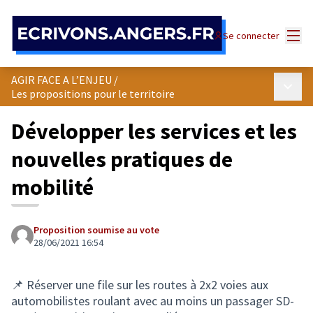
Panneau de gestion des cookies
Menu
Se connecter
AGIR FACE A L’ENJEU
/
Menu p
Les propositions pour le territoire
Développer les services et les
nouvelles pratiques de
mobilité
Proposition soumise au vote
28/06/2021 16:54
📌 Réserver une file sur les routes à 2x2 voies aux
automobilistes roulant avec au moins un passager
SD-