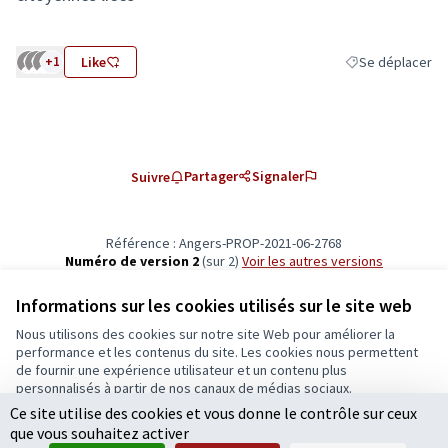
(S'ouvre dans un nouvel onglet)
+1
Like
Se déplacer
Filtrer les résult
Partager
Signaler
Suivre
Référence : Angers-PROP-2021-06-2768
Numéro de version 2
(sur 2)
voir les autres versions
Vérifiez l'empreinte numérique
Informations sur les cookies utilisés sur le site web
Nous utilisons des cookies sur notre site Web pour améliorer la
Conditions d'utilisation
performance et les contenus du site. Les cookies nous permettent
Paramètres des cookies
de fournir une expérience utilisateur et un contenu plus
Ecrivons Angers sur X
Ecrivons Angers sur Facebook
personnalisés à partir de nos canaux de médias sociaux.
(Lien externe)
(Lien externe)
Ce site utilise des cookies et vous donne le contrôle sur ceux
Tout accepter
que vous souhaitez activer
Accepter seulement les cookies essentiels