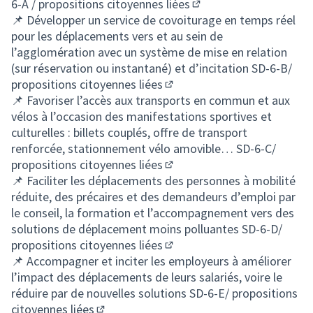
6-A / propositions citoyennes liées
(S'ouvre dans un nouvel
📌 Développer un service de covoiturage en temps réel
pour les déplacements vers et au sein de
l’agglomération avec un système de mise en relation
(sur réservation ou instantané) et d’incitation
SD-6-B/
propositions citoyennes liées
(S'ouvre dans un nouvel ongl
📌 Favoriser l’accès aux transports en commun et aux
vélos à l’occasion des manifestations sportives et
culturelles : billets couplés, offre de transport
renforcée, stationnement vélo amovible…
SD-6-C/
propositions citoyennes liées
(S'ouvre dans un nouvel ongl
📌 Faciliter les déplacements des personnes à mobilité
réduite, des précaires et des demandeurs d’emploi par
le conseil, la formation et l’accompagnement vers des
solutions de déplacement moins polluantes
SD-6-D/
propositions citoyennes liées
(S'ouvre dans un nouvel ongl
📌 Accompagner et inciter les employeurs à améliorer
l’impact des déplacements de leurs salariés, voire le
réduire par de nouvelles solutions
SD-6-E/ propositions
citoyennes liées