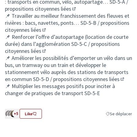
: transports en commun, vélo, autopartage…
SD-5-A /
propositions citoyennes liées
(S'ouvre dans un nouvel ongl
📌 Travailler au meilleur franchissement des fleuves et
rivières : bacs, navettes, ponts…
SD-5-B / propositions
citoyennes liées
(S'ouvre dans un nouvel onglet)
📌 Renforcer l’offre d’autopartage (location de courte
durée) dans l’agglomération
SD-5-C / propositions
citoyennes liées
(S'ouvre dans un nouvel onglet)
📌 Améliorer les possibilités d’emporter un vélo dans un
bus, un tramway ou un train et développer le
stationnement vélo auprès des stations de transports
en commun
SD-5-D / propositions citoyennes liées
(S'ouvr
📌 Multiplier les messages positifs pour inciter à
changer de pratiques de transport SD-5-E
+5
Like
Se déplacer
Filtrer les résult