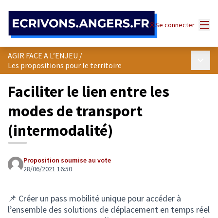
Panneau de gestion des cookies
Menu
Se connecter
AGIR FACE A L’ENJEU
/
Menu p
Les propositions pour le territoire
Faciliter le lien entre les
modes de transport
(intermodalité)
Proposition soumise au vote
28/06/2021 16:50
📌 Créer un pass mobilité unique pour accéder à
l’ensemble des solutions de déplacement en temps réel