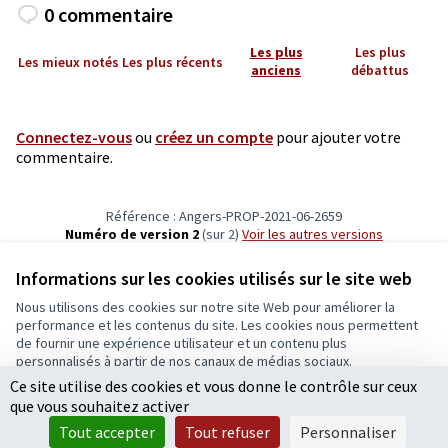
0 commentaire
Les plus
Les plus
Les mieux notés
Les plus récents
anciens
débattus
Connectez-vous
ou
créez un compte
pour ajouter votre
commentaire.
Référence : Angers-PROP-2021-06-2659
Numéro de version 2
(sur 2)
voir les autres versions
Vérifiez l'empreinte numérique
Informations sur les cookies utilisés sur le site web
Nous utilisons des cookies sur notre site Web pour améliorer la
Conditions d'utilisation
performance et les contenus du site. Les cookies nous permettent
Paramètres des cookies
de fournir une expérience utilisateur et un contenu plus
Ecrivons Angers sur X
Ecrivons Angers sur Facebook
personnalisés à partir de nos canaux de médias sociaux.
(Lien externe)
(Lien externe)
Ce site utilise des cookies et vous donne le contrôle sur ceux
Tout accepter
que vous souhaitez activer
Accepter seulement les cookies essentiels
Tout accepter
Tout refuser
Personnaliser
Licence Cre
(Lien extern