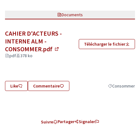
Documents
CAHIER D'ACTEURS -
INTERNE ALM -
Télécharger le fichier
CONSOMMER.pdf
(Lien externe)
pdf
378 ko
Like
Commentaire
Consommer
Filtrer les résul
Partager
Signaler
Suivre