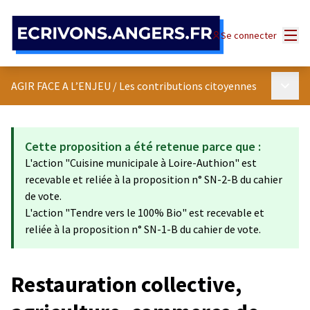
Panneau de gestion des cookies
Menu
Se connecter
Menu p
AGIR FACE A L’ENJEU
/
Les contributions citoyennes
Cette proposition a été retenue parce que :
L'action "Cuisine municipale à Loire-Authion" est
recevable et reliée à la proposition n° SN-2-B du cahier
de vote.
L'action "Tendre vers le 100% Bio" est recevable et
reliée à la proposition n° SN-1-B du cahier de vote.
Restauration collective,