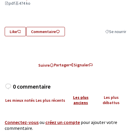
(Lien externe)
pdf
474 ko
Like
Commentaire
Se nourrir
Filtrer les résu
Partager
Signaler
Suivre
0 commentaire
Les plus
Les plus
Les mieux notés
Les plus récents
anciens
débattus
Connectez-vous
ou
créez un compte
pour ajouter votre
commentaire.