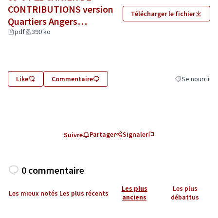
CONTRIBUTIONS version
Télécharger le fichier
Quartiers Angers
Monplaisir - Final (1).pdf
pdf
390 ko
(Lien externe)
Like
Commentaire
Se nourrir
Filtrer les résu
Partager
Signaler
Suivre
0 commentaire
Les plus
Les plus
Les mieux notés
Les plus récents
anciens
débattus