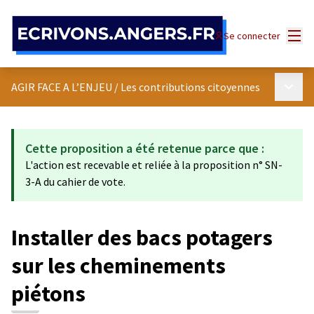
Panneau de gestion des cookies
Menu
Se connecter
Menu p
AGIR FACE A L’ENJEU
/
Les contributions citoyennes
Cette proposition a été retenue parce que :
L'action est recevable et reliée à la proposition n° SN-
3-A du cahier de vote.
Installer des bacs potagers
sur les cheminements
piétons