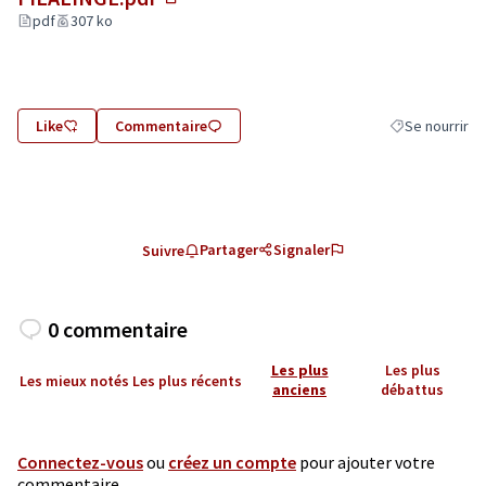
(Lien externe)
pdf
307 ko
Like
Commentaire
Se nourrir
Filtrer les résu
Partager
Signaler
Suivre
0 commentaire
Les plus
Les plus
Les mieux notés
Les plus récents
anciens
débattus
Connectez-vous
ou
créez un compte
pour ajouter votre
commentaire.