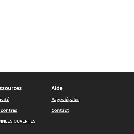
ssources
Aide
ivité
Pages légales
ncontres
Contact
NNÉES OUVERTES