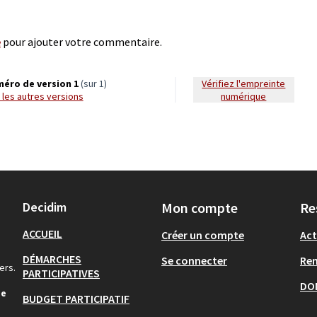
e
pour ajouter votre commentaire.
éro de version 1
(sur 1)
Vérifiez l'empreinte
ir les autres versions
numérique
Decidim
Mon compte
Re
ACCUEIL
Créer un compte
Act
DÉMARCHES
Se connecter
Re
ers.
PARTICIPATIVES
DO
de
BUDGET PARTICIPATIF