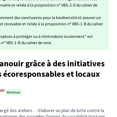
vable et reliée à la proposition n° VBS-2-D du cahier de
gemment des sanctuaires pour la biodiversité et assurer un
est recevable et reliée à la proposition n° VBS-1-B du cahier
 espèces à protéger ou à réintroduire localement" est
n n° VBS-1-B du cahier de vote.
anouir grâce à des initiatives
 écoresponsables et locaux
ouir
Retenue
ergé des ateliers : - Elaborer un plan de lutte contre la
évelopper des nouvelles formes de sociabilité (partage ,