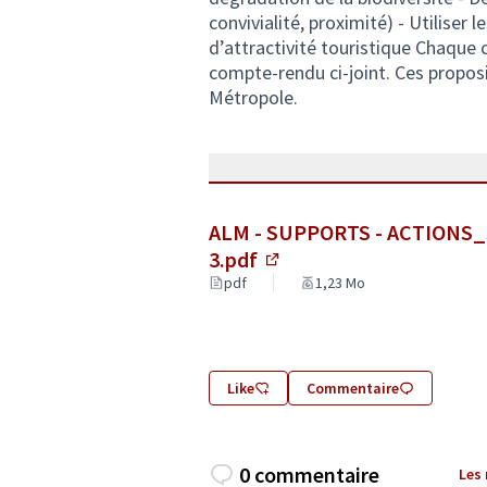
convivialité, proximité) - Utiliser
d’attractivité touristique Chaque c
compte-rendu ci-joint. Ces proposi
Métropole.
ALM - SUPPORTS - ACTION
3.pdf
(Lien externe)
pdf
1,23 Mo
Like
Commentaire
0 commentaire
Les