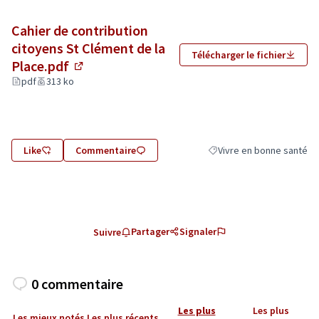
Cahier de contribution
citoyens St Clément de la
Télécharger le fichier
Place.pdf
(Lien externe)
pdf
313 ko
Like
Commentaire
Vivre en bonne santé
Filtrer les résultats de la
Partager
Signaler
Suivre
0 commentaire
Les plus
Les plus
Les mieux notés
Les plus récents