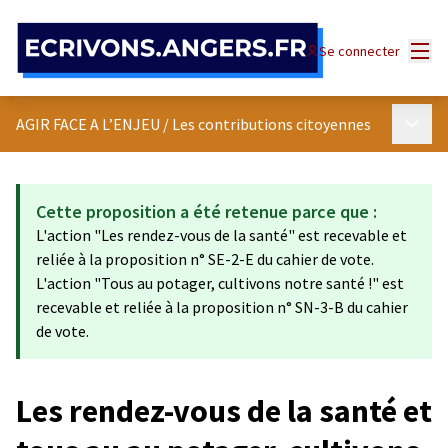
Panneau de gestion des cookies
Menu
Se connecter
Menu p
AGIR FACE A L’ENJEU
/
Les contributions citoyennes
Cette proposition a été retenue parce que :
L'action "Les rendez-vous de la santé" est recevable et
reliée à la proposition n° SE-2-E du cahier de vote.
L'action "Tous au potager, cultivons notre santé !" est
recevable et reliée à la proposition n° SN-3-B du cahier
de vote.
Les rendez-vous de la santé et