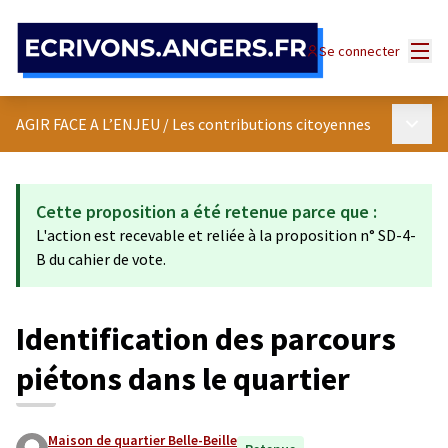
Panneau de gestion des cookies
Menu
Se connecter
Menu p
AGIR FACE A L’ENJEU
/
Les contributions citoyennes
Cette proposition a été retenue parce que :
L'action est recevable et reliée à la proposition n° SD-4-
B du cahier de vote.
Identification des parcours
piétons dans le quartier
Maison de quartier Belle-Beille