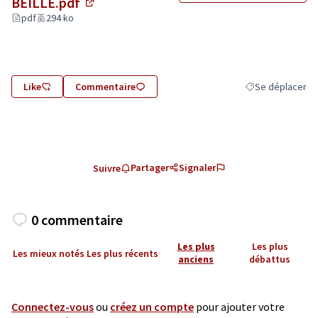
BEILLE.pdf
(Lien externe)
pdf
294 ko
Like
Commentaire
Se déplacer
Filtrer les résult
Partager
Signaler
Suivre
0 commentaire
Les plus
Les plus
Les mieux notés
Les plus récents
anciens
débattus
Connectez-vous
ou
créez un compte
pour ajouter votre