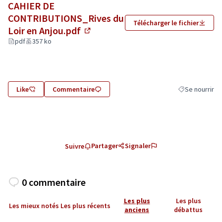
CAHIER DE
CONTRIBUTIONS_Rives du
Télécharger le fichier
Loir en Anjou.pdf
(Lien externe)
pdf
357 ko
Like
Commentaire
Se nourrir
Filtrer les résu
Partager
Signaler
Suivre
0 commentaire
Les plus
Les plus
Les mieux notés
Les plus récents
anciens
débattus