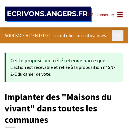
Panneau de gestion des cookies
Menu
Se connecter
Menu p
AGIR FACE A L’ENJEU
/
Les contributions citoyennes
Cette proposition a été retenue parce que :
L'action est recevable et reliée à la proposition n° SN-
2-E du cahier de vote.
Implanter des "Maisons du
vivant" dans toutes les
communes