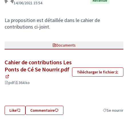
Retenue
14/06/2021 15:54
La proposition est détaillée dans le cahier de
contributions ci-joint.
Documents
Cahier de contributions Les
Ponts de Cé Se Nourrir.pdf
Télécharger le fichier
(Lien externe)
pdf
364 ko
Like
Commentaire
Se nourrir
Filtrer les résu