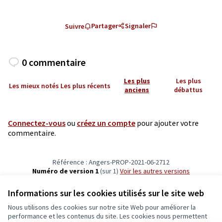
Partager
Signaler
Suivre
0 commentaire
Les plus
Les plus
Les mieux notés
Les plus récents
anciens
débattus
Connectez-vous
ou
créez un compte
pour ajouter votre
commentaire.
Référence : Angers-PROP-2021-06-2712
Numéro de version 1
(sur 1)
voir les autres versions
Vérifiez l'empreinte numérique
Informations sur les cookies utilisés sur le site web
Nous utilisons des cookies sur notre site Web pour améliorer la
Conditions d'utilisation
performance et les contenus du site. Les cookies nous permettent
Paramètres des cookies