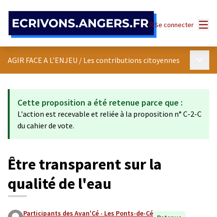
Panneau de gestion des cookies
Menu
Se connecter
Menu p
AGIR FACE A L’ENJEU
/
Les contributions citoyennes
Cette proposition a été retenue parce que :
L'action est recevable et reliée à la proposition n° C-2-C
du cahier de vote.
Être transparent sur la
qualité de l'eau
Participants des Avan'Cé - Les Ponts-de-Cé