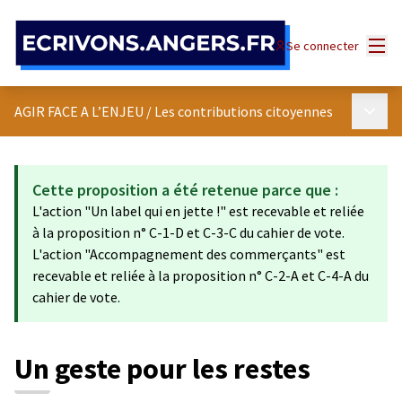
Panneau de gestion des cookies
Menu
Se connecter
Menu p
AGIR FACE A L’ENJEU
/
Les contributions citoyennes
Cette proposition a été retenue parce que :
L'action "Un label qui en jette !" est recevable et reliée
à la proposition n° C-1-D et C-3-C du cahier de vote.
L'action "Accompagnement des commerçants" est
recevable et reliée à la proposition n° C-2-A et C-4-A du
cahier de vote.
Un geste pour les restes