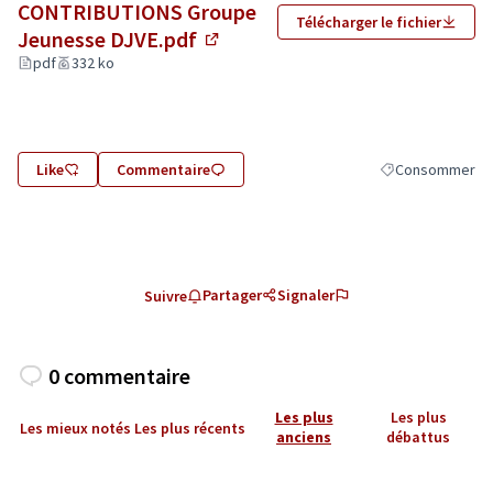
CONTRIBUTIONS Groupe
Télécharger le fichier
Jeunesse DJVE.pdf
(Lien externe)
pdf
332 ko
Like
Commentaire
Consommer
Filtrer les résul
Partager
Signaler
Suivre
0 commentaire
Les plus
Les plus
Les mieux notés
Les plus récents
anciens
débattus