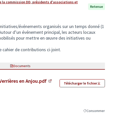
de la commission DD, présidents d'associations et
Retenue
 initiatives/événements organisés sur un temps donné (1
Autour d’un événement principal, les acteurs locaux
obilisés pour mettre en œuvre des initiatives ou
e cahier de contributions ci-joint.
Documents
rrières en Anjou.pdf
Télécharger le fichier
(Lien externe)
Consommer
Filtrer les résultat