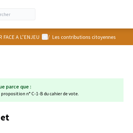
Menu utilisateur
R FACE A L’ENJEU
/
Les contributions citoyennes
ue parce que :
a proposition n° C-1-B du cahier de vote.
het