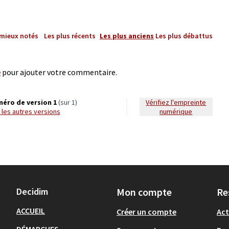
 mieux notés
Les plus récents
Les plus anciens
Les plus débattus
e
pour ajouter votre commentaire.
éro de version 1
(sur 1)
Vérifiez l'empreinte
ir les autres versions
numérique
Decidim
Mon compte
Re
ACCUEIL
Créer un compte
Act