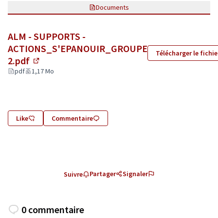
Documents
ALM - SUPPORTS -
ACTIONS_S'EPANOUIR_GROUPE
Télécharger le fichie
2.pdf
(Lien externe)
pdf
1,17 Mo
Like
Commentaire
Partager
Signaler
Suivre
0 commentaire