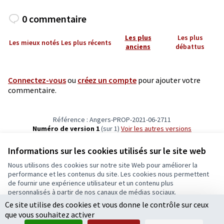
0 commentaire
Les plus
Les plus
Les mieux notés
Les plus récents
anciens
débattus
Connectez-vous
ou
créez un compte
pour ajouter votre
commentaire.
Référence : Angers-PROP-2021-06-2711
Numéro de version 1
(sur 1)
voir les autres versions
Vérifiez l'empreinte numérique
Informations sur les cookies utilisés sur le site web
Nous utilisons des cookies sur notre site Web pour améliorer la
Conditions d'utilisation
performance et les contenus du site. Les cookies nous permettent
Paramètres des cookies
de fournir une expérience utilisateur et un contenu plus
Ecrivons Angers sur X
Ecrivons Angers sur Facebook
personnalisés à partir de nos canaux de médias sociaux.
(Lien externe)
(Lien externe)
Ce site utilise des cookies et vous donne le contrôle sur ceux
Tout accepter
que vous souhaitez activer
Accepter seulement les cookies essentiels