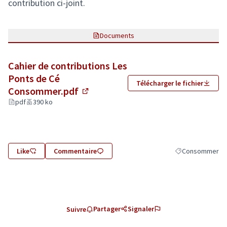
contribution ci-joint.
Documents
Cahier de contributions Les
Ponts de Cé
Télécharger le fichier
Consommer.pdf
(Lien externe)
pdf
390 ko
Like
Commentaire
Consommer
Filtrer les résul
Partager
Signaler
Suivre