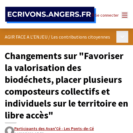
Panneau de gestion des cookies
Menu
Se connecter
Menu p
AGIR FACE A L’ENJEU
/
Les contributions citoyennes
Changements sur "Favoriser
la valorisation des
biodéchets, placer plusieurs
composteurs collectifs et
individuels sur le territoire en
libre accès"
Participants des Avan'Cé - Les Ponts-de-Cé