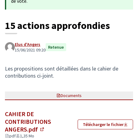
de vote.
15 actions approfondies
Elus d'Angers
Retenue
15/06/2021 09:20
Les propositions sont détaillées dans le cahier de
contributions ci-joint.
Documents
CAHIER DE
CONTRIBUTIONS
Télécharger le fichier
ANGERS.pdf
(Lien externe)
pdf
1,35 Mo