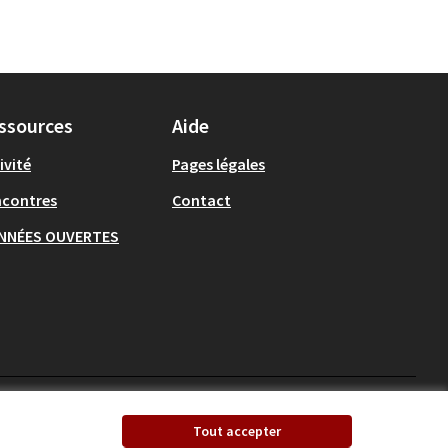
ssources
Aide
ivité
Pages légales
ncontres
Contact
NNÉES OUVERTES
Ecrivons Angers sur X
Ecrivons Angers sur
Tout accepter
(Lien externe)
(Lien externe)