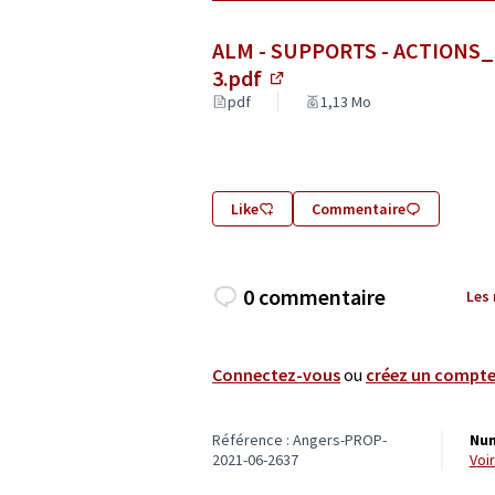
ALM - SUPPORTS - ACTIO
3.pdf
(Lien externe)
pdf
1,13 Mo
Like
Commentaire
0 commentaire
Les
Connectez-vous
ou
créez un compt
Référence : Angers-PROP-
Num
2021-06-2637
vo