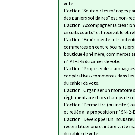
vote.
L'action "Soutenir les ménages pau
des paniers solidaires​​" est non-rec
L'action "Accompagner la création
circuits courts​" est recevable et r
L'action "Expérimenter et souteni
commerces en centre bourg (tiers
boutique éphémère, commerces ambu
n° PT-1-B du cahier de vote.
L'action "Proposer des campagnes 
coopératives/commerces dans les vi
du cahier de vote.
L'action "Organiser un moratoire su
règlementaire (hors champs de com
L'action "Permettre (ou inciter) a
et reliée à la proposition n° SN-2-B
L'action "Développer un incubateu
reconstituer une ceinture verte mar
du cahier de vote.