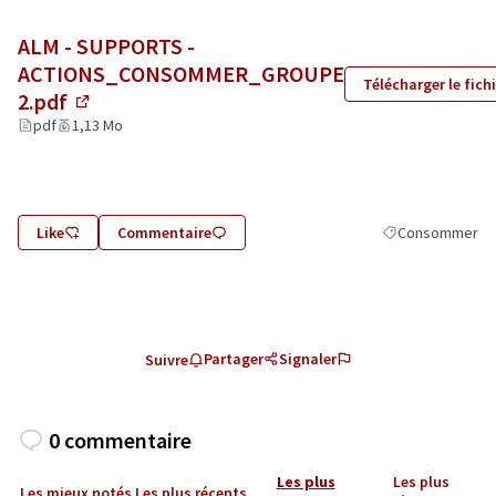
ALM - SUPPORTS -
ACTIONS_CONSOMMER_GROUPE
Télécharger le fichi
2.pdf
(Lien externe)
pdf
1,13 Mo
Like
Commentaire
Consommer
Filtrer les résul
Partager
Signaler
Suivre
0 commentaire
Les plus
Les plus
Les mieux notés
Les plus récents