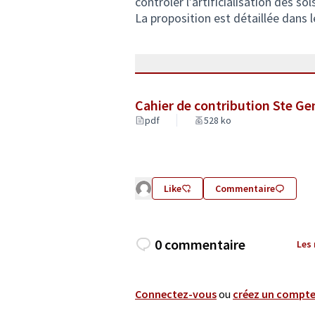
contrôler l’artificialisation des sol
La proposition est détaillée dans l
Cahier de contribution Ste G
pdf
528 ko
Like
Commentaire
0 commentaire
Les
Connectez-vous
ou
créez un compt