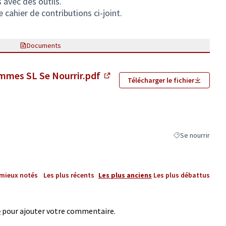
s avec des outils.
e cahier de contributions ci-joint.
Documents
emmes SL Se Nourrir.pdf
Télécharger le fichier
(Lien externe)
Se nourrir
Filtrer les résulta
 mieux notés
Les plus récents
Les plus anciens
Les plus débattus
e
pour ajouter votre commentaire.