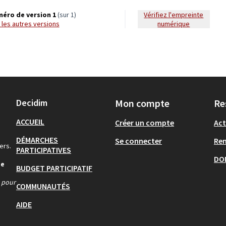
éro de version 1
(sur 1)
Vérifiez l'empreinte
ir les autres versions
numérique
Decidim
Mon compte
Re
ACCUEIL
Créer un compte
Act
DÉMARCHES
Se connecter
Re
ers.
PARTICIPATIVES
DO
de
BUDGET PARTICIPATIF
s pour
COMMUNAUTÉS
AIDE