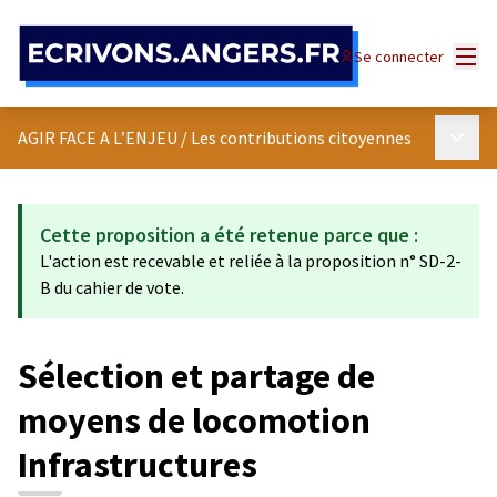
Panneau de gestion des cookies
Menu
Se connecter
Menu p
AGIR FACE A L’ENJEU
/
Les contributions citoyennes
Cette proposition a été retenue parce que :
L'action est recevable et reliée à la proposition n° SD-2-
B du cahier de vote.
Sélection et partage de
moyens de locomotion
Infrastructures