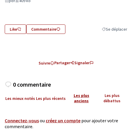
pdf
409 ko
Like
Commentaire
Se déplacer
Filtrer les résult
Partager
Signaler
Suivre
0 commentaire
Les plus
Les plus
Les mieux notés
Les plus récents
anciens
débattus
Connectez-vous
ou
créez un compte
pour ajouter votre
commentaire.