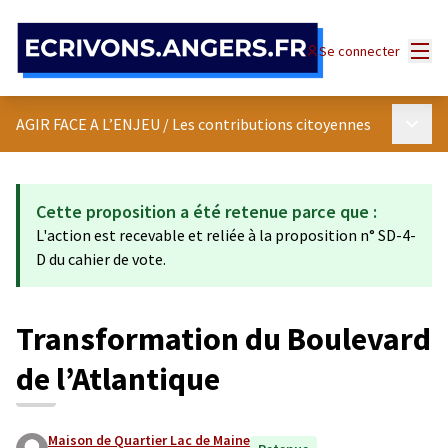
Panneau de gestion des cookies
Menu
Se connecter
Menu p
AGIR FACE A L’ENJEU
/
Les contributions citoyennes
Cette proposition a été retenue parce que :
L'action est recevable et reliée à la proposition n° SD-4-
D du cahier de vote.
Transformation du Boulevard
de l’Atlantique
Maison de Quartier Lac de Maine