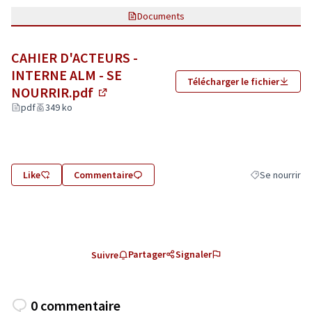
Documents
CAHIER D'ACTEURS -
INTERNE ALM - SE
Télécharger le fichier
NOURRIR.pdf
(Lien externe)
pdf
349 ko
Like
Commentaire
Se nourrir
Filtrer les résu
Partager
Signaler
Suivre
0 commentaire