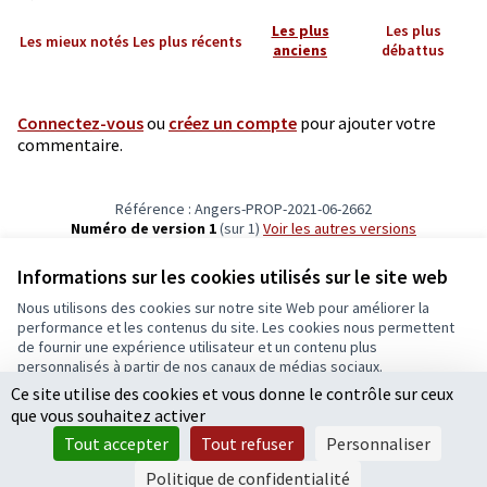
Les plus
Les plus
Les mieux notés
Les plus récents
anciens
débattus
Connectez-vous
ou
créez un compte
pour ajouter votre
commentaire.
Référence : Angers-PROP-2021-06-2662
Numéro de version 1
(sur 1)
voir les autres versions
Vérifiez l'empreinte numérique
Informations sur les cookies utilisés sur le site web
Nous utilisons des cookies sur notre site Web pour améliorer la
Conditions d'utilisation
performance et les contenus du site. Les cookies nous permettent
Paramètres des cookies
de fournir une expérience utilisateur et un contenu plus
Ecrivons Angers sur X
Ecrivons Angers sur Facebook
personnalisés à partir de nos canaux de médias sociaux.
(Lien externe)
(Lien externe)
Ce site utilise des cookies et vous donne le contrôle sur ceux
Tout accepter
que vous souhaitez activer
Accepter seulement les cookies essentiels
Tout accepter
Tout refuser
Personnaliser
Licence Cre
(Lien extern
Paramètres
(Lien externe)
Site réalisé grâce au
logiciel libre Decidim
.
Politique de confidentialité