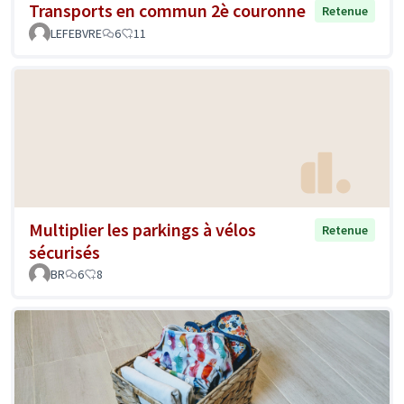
Transports en commun 2è couronne
Retenue
LEFEBVRE
6
11
Multiplier les parkings à vélos
Retenue
sécurisés
BR
6
8