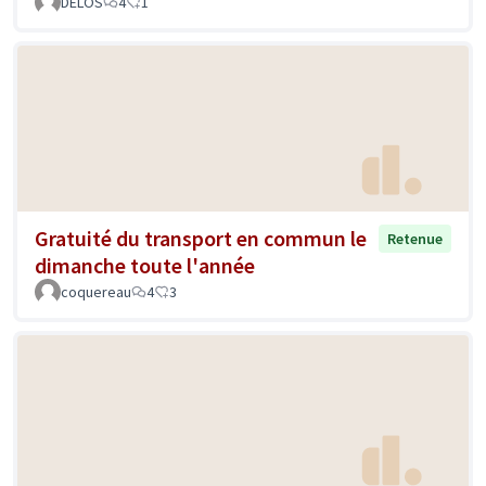
DELOS
4
1
Gratuité du transport en commun le
Retenue
dimanche toute l'année
coquereau
4
3