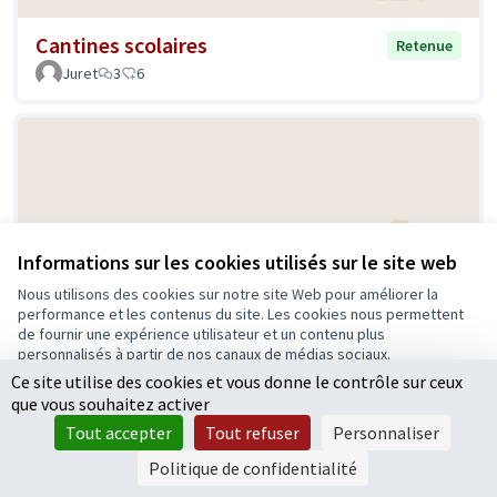
Cantines scolaires
Retenue
Juret
3
6
Informations sur les cookies utilisés sur le site web
Nous utilisons des cookies sur notre site Web pour améliorer la
Découverte des acteurs de
performance et les contenus du site. Les cookies nous permettent
Retenue
de fournir une expérience utilisateur et un contenu plus
l’alimentation du territoire.
personnalisés à partir de nos canaux de médias sociaux.
Julien Jeauffre
3
2
Ce site utilise des cookies et vous donne le contrôle sur ceux
Tout accepter
que vous souhaitez activer
Accepter seulement les cookies essentiels
Tout accepter
Tout refuser
Personnaliser
Paramètres
Politique de confidentialité