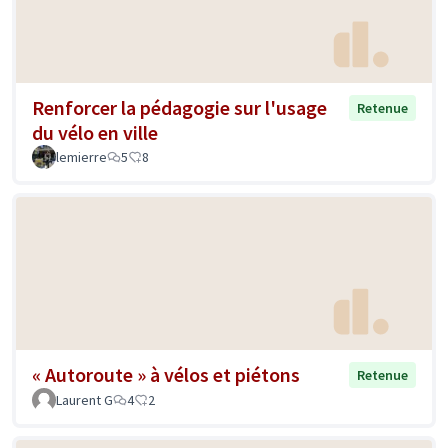
Renforcer la pédagogie sur l'usage
Retenue
du vélo en ville
lemierre
5
8
« Autoroute » à vélos et piétons
Retenue
Laurent G
4
2