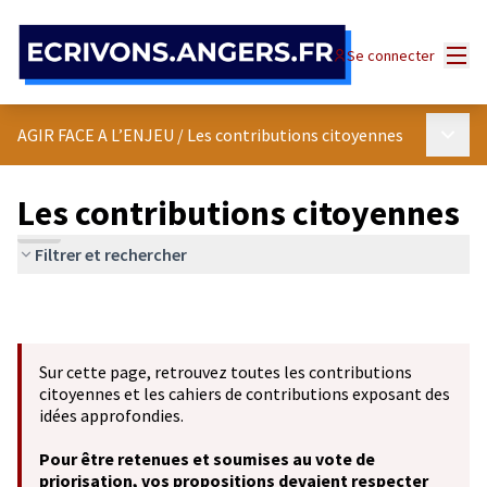
Panneau de gestion des cookies
Menu
Se connecter
Menu p
AGIR FACE A L’ENJEU
/
Les contributions citoyennes
Les contributions citoyennes
Filtrer et rechercher
Sur cette page, retrouvez toutes les contributions
citoyennes et les cahiers de contributions exposant des
idées approfondies.
Pour être retenues et soumises au vote de
priorisation, vos propositions devaient respecter