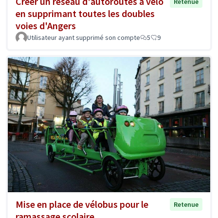
Créer un réseau d'autoroutes à vélo
Retenue
en supprimant toutes les doubles
voies d'Angers
Utilisateur ayant supprimé son compte
5
9
Mise en place de vélobus pour le
Retenue
ramassage scolaire