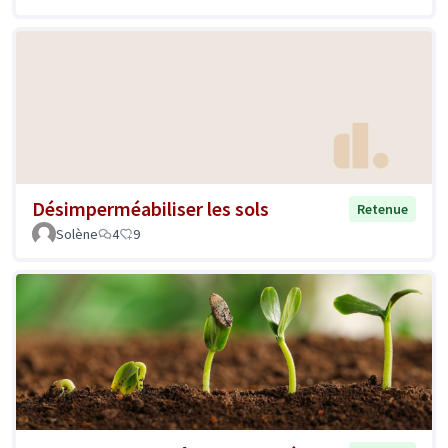
Désimperméabiliser les sols
Retenue
Solène
4
9