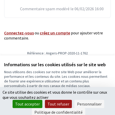
Commentaire spam modéré le 06/02/2026 16:00
Connectez-vous
ou
créez un compte
pour ajouter votre
commentaire.
Référence : Angers-PROP-2020-11-1762
Vérifiez l'empreinte numérique
Informations sur les cookies utilisés sur le site web
Nous utilisons des cookies sur notre site Web pour améliorer la
Conditions d'utilisation
performance et les contenus du site. Les cookies nous permettent
Paramètres des cookies
de fournir une expérience utilisateur et un contenu plus
Ecrivons Angers sur X
Ecrivons Angers sur Facebook
personnalisés à partir de nos canaux de médias sociaux.
(Lien externe)
(Lien externe)
Ce site utilise des cookies et vous donne le contrôle sur ceux
Tout accepter
que vous souhaitez activer
Accepter seulement les cookies essentiels
Tout accepter
Tout refuser
Personnaliser
Licence Cre
(Lien extern
Paramètres
(Lien externe)
Site réalisé grâce au
logiciel libre Decidim
.
Politique de confidentialité
(Lien externe)