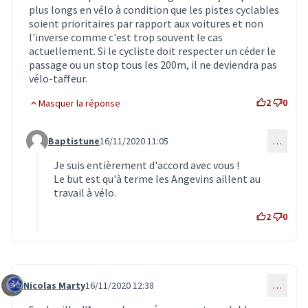
plus longs en vélo à condition que les pistes cyclables
soient prioritaires par rapport aux voitures et non
l'inverse comme c'est trop souvent le cas
actuellement. Si le cycliste doit respecter un céder le
passage ou un stop tous les 200m, il ne deviendra pas
vélo-taffeur.
2
0
Masquer la réponse
Baptistune
16/11/2020 11:05
…
Commentaire 2206 (réponse au commentaire 2205)
Je suis entièrement d'accord avec vous !
Le but est qu'à terme les Angevins aillent au
travail à vélo.
2
0
Nicolas Marty
16/11/2020 12:38
…
Commentaire 2207