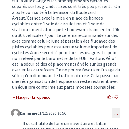
Sur la ville d'Angers les aménagements cyclables
séparés sur les grandes axes sont très peu présents. On
a pu le voir suite à la livraison du Boulevard
Ayraut/Carnot avec la mise en place de bandes
cyclables entre 1 voie de circulation et 1 voie de
stationnement alors que le boulevard draine entre 20k
ou 30k véhicules / jour. Le cerema recommande sur des
axes comme celui-ci une séparation des flux avec des
pistes cyclables pour assurer un volume important de
cyclistes & une sécurité pour tous les usagers. Le point
noir relevé par le baromètre de la FUB "Parlons Vélo"
est la sécurité des déplacements à vélo sur les grands
axes et les carrefours. On ne pourra favoriser l'usage du
vélo qu'en diminuant le trafic motorisé. Cela passe par
une réorganisation de l'espace qui reste restreint avec
un équilibre conforme aux parts modales souhaitées.
3
0
Masquer la réponse
Esmarine
01/12/2020 20:56
…
Commentaire 2282 (réponse au commentaire 2207)
Il serait utile de faire un inventaire et bilan
complet de tous les aménagements pour l'usage