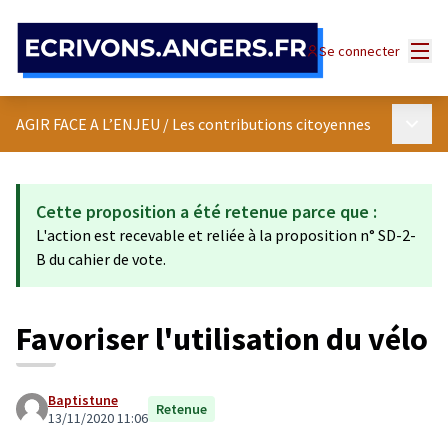
Panneau de gestion des cookies
Menu
Se connecter
Menu p
AGIR FACE A L’ENJEU
/
Les contributions citoyennes
Cette proposition a été retenue parce que :
L'action est recevable et reliée à la proposition n° SD-2-
B du cahier de vote.
Favoriser l'utilisation du vélo
Baptistune
Retenue
13/11/2020 11:06