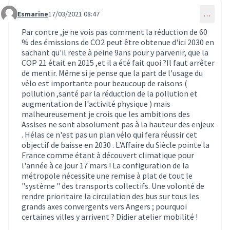
Esmarine
17/03/2021 08:47
…
Commentaire 2785
Par contre ,je ne vois pas comment la réduction de 60
% des émissions de CO2 peut être obtenue d'ici 2030 en
sachant qu'il reste à peine 9ans pour y parvenir, que la
COP 21 était en 2015 ,et il a été fait quoi ?Il faut arrêter
de mentir. Même si je pense que la part de l'usage du
vélo est importante pour beaucoup de raisons (
pollution ,santé par la réduction de la pollution et
augmentation de l'activité physique ) mais
malheureusement je crois que les ambitions des
Assises ne sont absolument pas à la hauteur des enjeux
. Hélas ce n'est pas un plan vélo qui fera réussir cet
objectif de baisse en 2030 . L'Affaire du Siècle pointe la
France comme étant à découvert climatique pour
l'année à ce jour 17 mars ! La configuration de la
métropole nécessite une remise à plat de tout le
"système " des transports collectifs. Une volonté de
rendre prioritaire la circulation des bus sur tous les
grands axes convergents vers Angers ; pourquoi
certaines villes y arrivent ? Didier atelier mobilité !