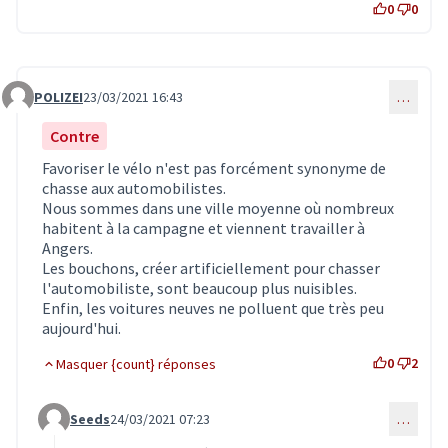
0
0
POLIZEI
23/03/2021 16:43
…
Commentaire 3002
Contre
Favoriser le vélo n'est pas forcément synonyme de
chasse aux automobilistes.
Nous sommes dans une ville moyenne où nombreux
habitent à la campagne et viennent travailler à
Angers.
Les bouchons, créer artificiellement pour chasser
l'automobiliste, sont beaucoup plus nuisibles.
Enfin, les voitures neuves ne polluent que très peu
aujourd'hui.
0
2
Masquer {count} réponses
Seeds
24/03/2021 07:23
…
Commentaire 3044 (réponse au commentaire 3002)