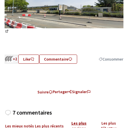
(Lien externe)
+2
Like
Commentaire
Consommer
Filtrer les résul
Partager
Signaler
Suivre
7 commentaires
Les plus
Les plus
Les mieux notés
Les plus récents