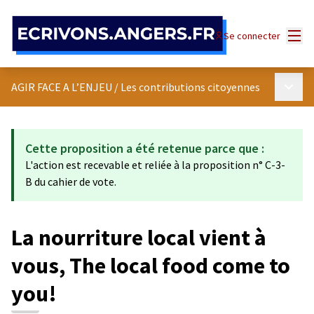
Panneau de gestion des cookies
Menu
Se connecter
Menu p
AGIR FACE A L’ENJEU
/
Les contributions citoyennes
Cette proposition a été retenue parce que :
L'action est recevable et reliée à la proposition n° C-3-
B du cahier de vote.
La nourriture local vient à
vous, The local food come to
you!