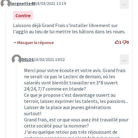
lorgnette49
18/03/2021 13:19
…
Commentaire 2853
Contre
Laissons déjà Grand Frais s'installer librement sur
l'agglo au lieu de lui mettre les bâtons dans les roues.
1
0
Masquer la réponse
DELOS
18/03/2021 19:52
…
Commentaire 2928 (réponse au commentaire 2853)
Merci pour votre écoute et votre avis. Grand frais
ne serait-ce pas le Leclerc de demain, où les
salariés vont bientôt travailler en 3*8 ouvert
24/24, 7/7 comme en Irlande?
Ce que je propose c'est davantage ouvert au
terroir, laisser exprimer les talents, les passions...
Laisser de la place aux jeunes générations
surtout!
Grand frais, est ce que vous avez été travaillé pour
cette société pour la nommer?
J'ai eu quelque retour pas très réjouissant de