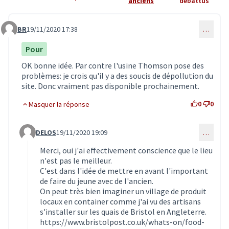
anciens
débattus
BR
19/11/2020 17:38
…
Commentaire 2230
Pour
OK bonne idée. Par contre l'usine Thomson pose des
problèmes: je crois qu'il y a des soucis de dépollution du
site. Donc vraiment pas disponible prochainement.
0
0
Masquer la réponse
DELOS
19/11/2020 19:09
…
Commentaire 2237 (réponse au commentaire 2230)
Merci, oui j'ai effectivement conscience que le lieu
n'est pas le meilleur.
C'est dans l'idée de mettre en avant l'important
de faire du jeune avec de l'ancien.
On peut très bien imaginer un village de produit
locaux en container comme j'ai vu des artisans
s'installer sur les quais de Bristol en Angleterre.‌
https://www.bristolpost.co.uk/whats-on/food-