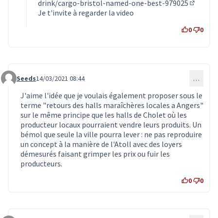
drink/cargo-bristol-named-one-best-979025
(Lien ex
Je t'invite à regarder la video
0
0
Seeds
14/03/2021 08:44
…
Commentaire 2775
J'aime l'idée que je voulais également proposer sous le
terme "retours des halls maraîchères locales a Angers"
sur le même principe que les halls de Cholet où les
producteur locaux pourraient vendre leurs produits. Un
bémol que seule la ville pourra lever : ne pas reproduire
un concept à la manière de l'Atoll avec des loyers
démesurés faisant grimper les prix ou fuir les
producteurs.
0
0