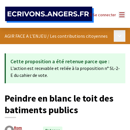
Panneau de gestion des cookies
Menu
Se connecter
Menu p
AGIR FACE A L’ENJEU
/
Les contributions citoyennes
Cette proposition a été retenue parce que :
L'action est recevable et reliée à la proposition n° SL-2-
E du cahier de vote.
Peindre en blanc le toit des
batiments publics
Rom