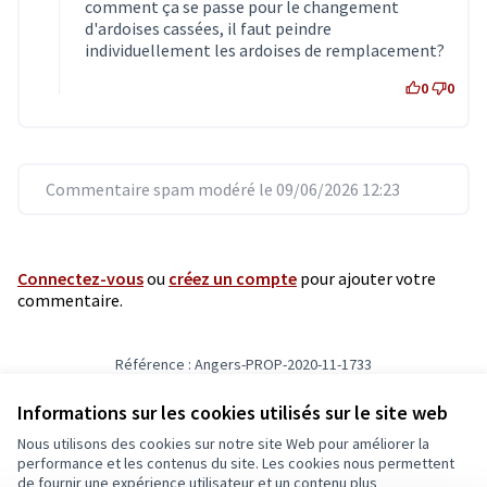
comment ça se passe pour le changement
d'ardoises cassées, il faut peindre
individuellement les ardoises de remplacement?
0
0
Commentaire spam modéré le 09/06/2026 12:23
Connectez-vous
ou
créez un compte
pour ajouter votre
commentaire.
Référence : Angers-PROP-2020-11-1733
Vérifiez l'empreinte numérique
Informations sur les cookies utilisés sur le site web
Nous utilisons des cookies sur notre site Web pour améliorer la
Conditions d'utilisation
performance et les contenus du site. Les cookies nous permettent
Paramètres des cookies
de fournir une expérience utilisateur et un contenu plus
Ecrivons Angers sur X
Ecrivons Angers sur Facebook