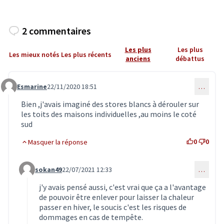
2 commentaires
Les plus
Les plus
Les mieux notés
Les plus récents
anciens
débattus
Esmarine
22/11/2020 18:51
…
Commentaire 2253
Bien ,j'avais imaginé des stores blancs à dérouler sur
les toits des maisons individuelles ,au moins le coté
sud
0
0
Masquer la réponse
sokan49
22/07/2021 12:33
…
Commentaire 3353 (réponse au commentaire 2253)
j'y avais pensé aussi, c'est vrai que ça a l'avantage
de pouvoir être enlever pour laisser la chaleur
passer en hiver, le soucis c'est les risques de
dommages en cas de tempête.