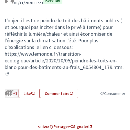
Retenue
01/11/2020 11:23
L'objectif est de peindre le toit des bâtiments publics (
et pourquoi pas inciter dans le privé à terme) pour
réfléchir la lumière/chaleur et ainsi économiser de
l'énergie sur la climatisation l'été. Pour plus
d'explications le lien ci dessous:
https://www.lemonde.fr/transition-
ecologique/article/2020/10/05/peindre-les-toits-en-
blanc-pour-des-batiments-au-frais_6054804_179.html
(Lien externe)
+3
Like
Commentaire
Consommer
Filtrer les résul
Partager
Signaler
Suivre