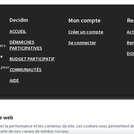
Decidim
Mon compte
Re
ACCUEIL
Créer un compte
Act
DÉMARCHES
Se connecter
Re
ers.
PARTICIPATIVES
DO
de
BUDGET PARTICIPATIF
s pour
COMMUNAUTÉS
AIDE
te web
rer la performance et les contenus du site. Les cookies nous permettent de
partir de nos canaux de médias sociaux.