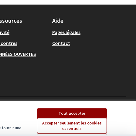
ssources
Aide
ivité
Pages légales
ncontres
Contact
NNÉES OUVERTES
Ecrivons Angers sur X
Ecrivons Angers sur
Tout accepter
(Lien externe)
(Lien externe)
Accepter seulement les cookies
 fournir une
essentiels
Licence Creative Comm
(Lien externe)