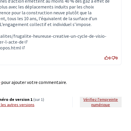
ines d’action émettent au moins 40 % des gaz à effet de
plus avec les déplacements induits par les choix
érence pour la construction neuve plutôt que la
t, tous les 10 ans, l’équivalent de la surface d’un
L’engagement collectif et individuel s’impose.
alites/frugalite-heureuse-creative-un-cycle-de-visio-
r-l-acte-de
(Lien externe)
propos.html
(Lien externe)
0
0
e
pour ajouter votre commentaire.
éro de version 1
(sur 1)
Vérifiez l'empreinte
ir les autres versions
numérique