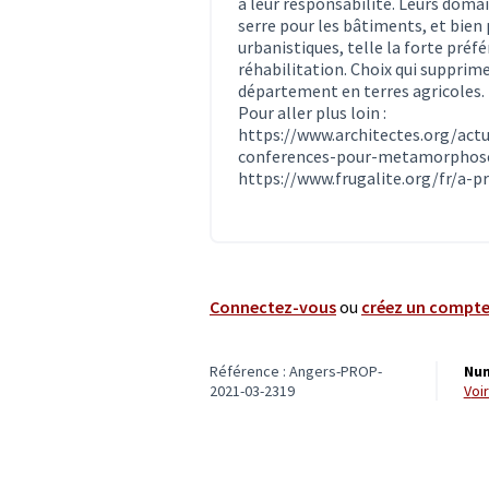
à leur responsabilité. Leurs doma
serre pour les bâtiments, et bien 
urbanistiques, telle la forte préf
réhabilitation. Choix qui supprimen
département en terres agricoles. 
Pour aller plus loin :
https://www.architectes.org/actu
conferences-pour-metamorphose
https://www.frugalite.org/fr/a-
Connectez-vous
ou
créez un compt
Référence : Angers-PROP-
Num
2021-03-2319
vo