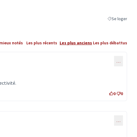
Se loger
Filtrer les résul
 mieux notés
Les plus récents
Les plus anciens
Les plus débattus
…
ectivité.
0
0
…