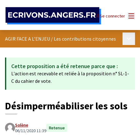
Panneau de gestion des cookies
Menu
Se connecter
Menu p
AGIR FACE A L’ENJEU
/
Les contributions citoyennes
Cette proposition a été retenue parce que :
L'action est recevable et reliée à la proposition n° SL-1-
C du cahier de vote.
Désimperméabiliser les sols
Solène
Retenue
06/11/2020 11:39