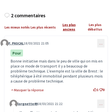
2 commentaires
Les plus
Les plus
Les mieux notés
Les plus récents
anciens
débattus
F. PASCAL
18/03/2021 21:05
…
Commentaire 2941
Pour
Bonne initiative mais dans le peu de ville qui on mis en
place ce mode de transport il y a beaucoup de
problème technique. L'exemple est la ville de Brest : le
téléphérique à été immobilisé pendant plusieurs mois
a cause de problème technique.
1
0
Masquer la réponse
lorgnette49
18/03/2021 21:22
…
Commentaire 2943 (réponse au commentaire 2941)