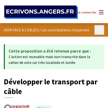
Panneau de gestion des cookies
Menu
Se connecter
Menu p
AGIR FACE A L’ENJEU
/
Les contributions citoyennes
Cette proposition a été retenue parce que :
L'action est recevable mais non transcrite dans la
cahier de vote car très localisée et isolée.
Développer le transport par
câble
lorgnette49