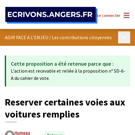
Panneau de gestion des cookies
Menu
Se connecter
Menu p
AGIR FACE A L’ENJEU
/
Les contributions citoyennes
Cette proposition a été retenue parce que :
L'action est recevable et reliée à la proposition n° SD-6-
A du cahier de vote.
Reserver certaines voies aux
voitures remplies
Humeau