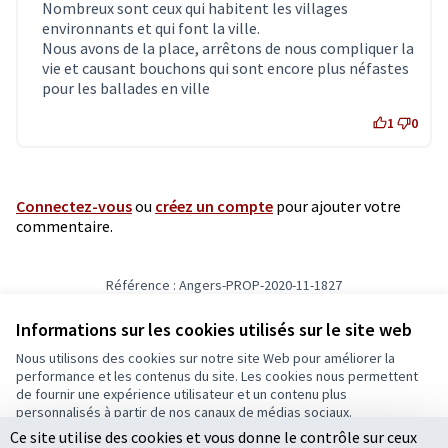
Nombreux sont ceux qui habitent les villages
environnants et qui font la ville.
Nous avons de la place, arrêtons de nous compliquer la
vie et causant bouchons qui sont encore plus néfastes
pour les ballades en ville
1
0
Connectez-vous
ou
créez un compte
pour ajouter votre
commentaire.
Référence : Angers-PROP-2020-11-1827
Vérifiez l'empreinte numérique
Informations sur les cookies utilisés sur le site web
Nous utilisons des cookies sur notre site Web pour améliorer la
Conditions d'utilisation
performance et les contenus du site. Les cookies nous permettent
Paramètres des cookies
de fournir une expérience utilisateur et un contenu plus
Ecrivons Angers sur X
Ecrivons Angers sur Facebook
personnalisés à partir de nos canaux de médias sociaux.
(Lien externe)
(Lien externe)
Ce site utilise des cookies et vous donne le contrôle sur ceux
Tout accepter