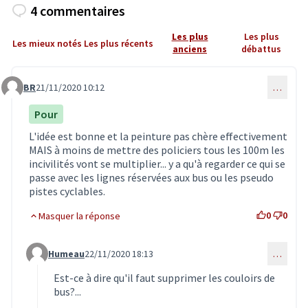
4 commentaires
Les plus
Les plus
Les mieux notés
Les plus récents
anciens
débattus
BR
21/11/2020 10:12
…
Commentaire 2245
Pour
L'idée est bonne et la peinture pas chère effectivement
MAIS à moins de mettre des policiers tous les 100m les
incivilités vont se multiplier... y a qu'à regarder ce qui se
passe avec les lignes réservées aux bus ou les pseudo
pistes cyclables.
0
0
Masquer la réponse
Humeau
22/11/2020 18:13
…
Commentaire 2252 (réponse au commentaire 2245)
Est-ce à dire qu'il faut supprimer les couloirs de
bus?...