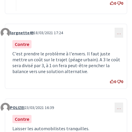
0
0
lorgnette49
18/03/2021 17:24
…
Commentaire 2894
Contre
C'est prendre le problème à l'envers. Il faut juste
mettre un coût sur le trajet (péage urbain). A 3 le coût
sera divisé par 3, à 1 on fera peut-être pencher la
balance vers une solution alternative.
0
0
POLIZEI
23/03/2021 16:39
…
Commentaire 3001
Contre
Laisser les automobilistes tranquilles.