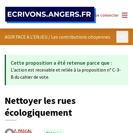
Panneau de gestion des cookies
Menu
Se connecter
Menu p
AGIR FACE A L’ENJEU
/
Les contributions citoyennes
Cette proposition a été retenue parce que :
L'action est recevable et reliée à la proposition n° C-3-
B du cahier de vote.
Nettoyer les rues
écologiquement
F. PASCAL