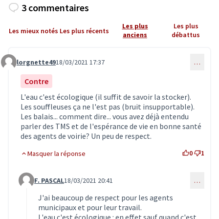
3 commentaires
Les plus
Les plus
Les mieux notés
Les plus récents
anciens
débattus
lorgnette49
18/03/2021 17:37
…
Commentaire 2900
Contre
L'eau c'est écologique (il suffit de savoir la stocker).
Les souffleuses ça ne l'est pas (bruit insupportable).
Les balais... comment dire... vous avez déjà entendu
parler des TMS et de l'espérance de vie en bonne santé
des agents de voirie? Un peu de respect.
0
1
Masquer la réponse
F. PASCAL
18/03/2021 20:41
…
Commentaire 2940 (réponse au commentaire 2900)
J'ai beaucoup de respect pour les agents
municipaux et pour leur travail.
L'eau c'est écologique : en effet sauf quand c'est