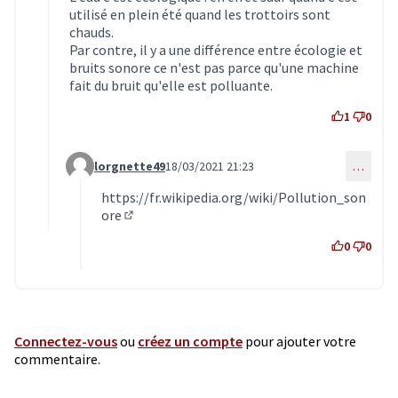
utilisé en plein été quand les trottoirs sont
chauds.
Par contre, il y a une différence entre écologie et
bruits sonore ce n'est pas parce qu'une machine
fait du bruit qu'elle est polluante.
1
0
lorgnette49
18/03/2021 21:23
…
Commentaire 2944 (réponse au commentaire 2940)
https://fr.wikipedia.org/wiki/Pollution_son
ore
(Lien externe)
0
0
Connectez-vous
ou
créez un compte
pour ajouter votre
commentaire.