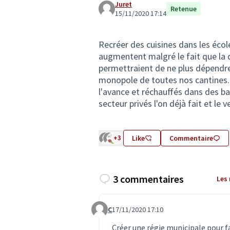
Juret
Retenue
15/11/2020 17:14
Recréer des cuisines dans les école
augmentent malgré le fait que la 
permettraient de ne plus dépendre
monopole de toutes nos cantines. l
l'avance et réchauffés dans des b
secteur privés l'on déjà fait et le 
+3
Like
Commentaire
3 commentaires
Les
C
17/11/2020 17:10
Commentaire 2221
Créer une régie municipale pour fa