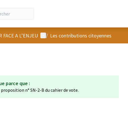
Menu utilisateur
R FACE A L’ENJEU
/
Les contributions citoyennes
ue parce que :
a proposition n° SN-2-B du cahier de vote.