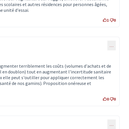
es scolaires et autres résidences pour personnes âgées,
 unité d'essai.
1
0
…
augmenter terriblement les coûts (volumes d'achats et de
l en doublon) tout en augmentant l'incertitude sanitaire
x elle peut s'outiller pour appliquer correctement les
 santé de nos gamins). Proposition onéreuse et
0
0
…