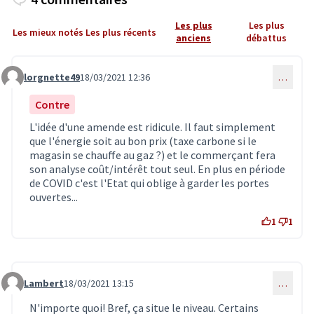
Les plus
Les plus
Les mieux notés
Les plus récents
anciens
débattus
lorgnette49
18/03/2021 12:36
…
Commentaire 2805
Contre
L'idée d'une amende est ridicule. Il faut simplement
que l'énergie soit au bon prix (taxe carbone si le
magasin se chauffe au gaz ?) et le commerçant fera
son analyse coût/intérêt tout seul. En plus en période
de COVID c'est l'Etat qui oblige à garder les portes
ouvertes...
1
1
Lambert
18/03/2021 13:15
…
Commentaire 2847
N'importe quoi! Bref, ça situe le niveau. Certains