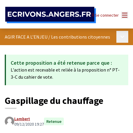
Panneau de gestion des cookies
Menu
Se connecter
Menu p
AGIR FACE A L’ENJEU
/
Les contributions citoyennes
Cette proposition a été retenue parce que :
L'action est recevable et reliée à la proposition n° PT-
3-C du cahier de vote.
Gaspillage du chauffage
Lambert
Retenue
09/12/2020 19:27