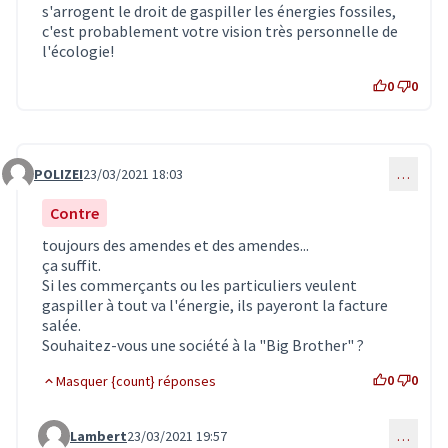
s'arrogent le droit de gaspiller les énergies fossiles,
c'est probablement votre vision très personnelle de
l'écologie!
0
0
POLIZEI
23/03/2021 18:03
…
Commentaire 3027
Contre
toujours des amendes et des amendes...
ça suffit.
Si les commerçants ou les particuliers veulent
gaspiller à tout va l'énergie, ils payeront la facture
salée.
Souhaitez-vous une société à la "Big Brother" ?
0
0
Masquer {count} réponses
Lambert
23/03/2021 19:57
…
Commentaire 3043 (réponse au commentaire 3027)