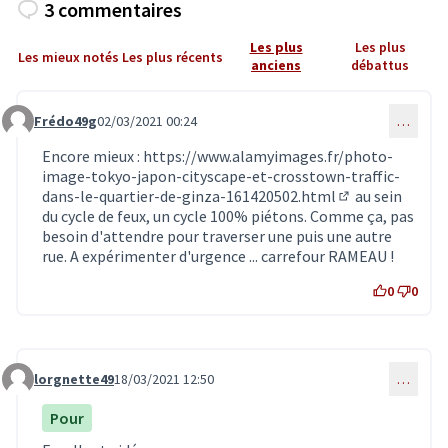
3 commentaires
Les plus
Les plus
Les mieux notés
Les plus récents
anciens
débattus
Frédo49g
02/03/2021 00:24
…
Commentaire 2738
Encore mieux :
https://www.alamyimages.fr/photo-
image-tokyo-japon-cityscape-et-crosstown-traffic-
dans-le-quartier-de-ginza-161420502.html
au sein
(Lien externe)
du cycle de feux, un cycle 100% piétons. Comme ça, pas
besoin d'attendre pour traverser une puis une autre
rue. A expérimenter d'urgence ... carrefour RAMEAU !
0
0
lorgnette49
18/03/2021 12:50
…
Commentaire 2820
Pour