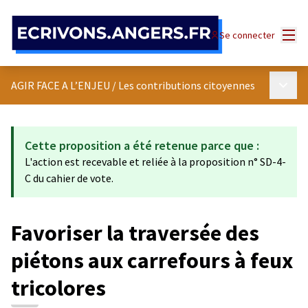
Panneau de gestion des cookies
Menu
Se connecter
Menu p
AGIR FACE A L’ENJEU
/
Les contributions citoyennes
Cette proposition a été retenue parce que :
L'action est recevable et reliée à la proposition n° SD-4-
C du cahier de vote.
Favoriser la traversée des
piétons aux carrefours à feux
tricolores