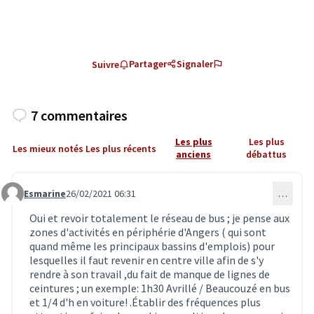
Partager
Signaler
Suivre
7 commentaires
Les plus
Les plus
Les mieux notés
Les plus récents
anciens
débattus
Esmarine
26/02/2021 06:31
…
Commentaire 2720
Oui et revoir totalement le réseau de bus ; je pense aux
zones d'activités en périphérie d'Angers ( qui sont
quand même les principaux bassins d'emplois) pour
lesquelles il faut revenir en centre ville afin de s'y
rendre à son travail ,du fait de manque de lignes de
ceintures ; un exemple: 1h30 Avrillé / Beaucouzé en bus
et 1/4 d'h en voiture! .Établir des fréquences plus