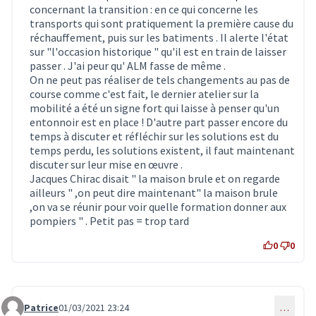
concernant la transition : en ce qui concerne les
transports qui sont pratiquement la première cause du
réchauffement, puis sur les batiments . Il alerte l'état
sur "l'occasion historique " qu'il est en train de laisser
passer . J'ai peur qu' ALM fasse de même .
On ne peut pas réaliser de tels changements au pas de
course comme c'est fait, le dernier atelier sur la
mobilité a été un signe fort qui laisse à penser qu'un
entonnoir est en place ! D'autre part passer encore du
temps à discuter et réfléchir sur les solutions est du
temps perdu, les solutions existent, il faut maintenant
discuter sur leur mise en œuvre .
Jacques Chirac disait " la maison brule et on regarde
ailleurs " ,on peut dire maintenant" la maison brule
,on va se réunir pour voir quelle formation donner aux
pompiers " . Petit pas = trop tard
0
0
Patrice
01/03/2021 23:24
…
Commentaire 2728