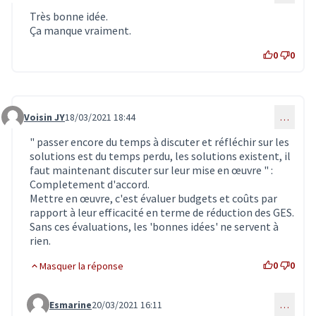
Très bonne idée.
Ça manque vraiment.
0
0
Voisin JY
18/03/2021 18:44
…
Commentaire 2918
" passer encore du temps à discuter et réfléchir sur les
solutions est du temps perdu, les solutions existent, il
faut maintenant discuter sur leur mise en œuvre " :
Completement d'accord.
Mettre en œuvre, c'est évaluer budgets et coûts par
rapport à leur efficacité en terme de réduction des GES.
Sans ces évaluations, les 'bonnes idées' ne servent à
rien.
0
0
Masquer la réponse
Esmarine
20/03/2021 16:11
…
Commentaire 2973 (réponse au commentaire 2918)