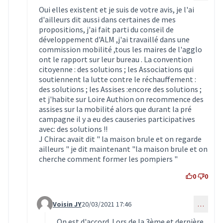
Oui elles existent et je suis de votre avis, je l'ai
d'ailleurs dit aussi dans certaines de mes
propositions, j'ai fait parti du conseil de
développement d'ALM ,j'ai travaillé dans une
commission mobilité ,tous les maires de l'agglo
ont le rapport sur leur bureau . La convention
citoyenne : des solutions ; les Associations qui
soutiennent la lutte contre le réchauffement :
des solutions ; les Assises :encore des solutions ;
et j'habite sur Loire Authion on recommence des
assises sur la mobilité alors que durant la pré
campagne il y a eu des causeries participatives
avec: des solutions !!
J Chirac avait dit " la maison brule et on regarde
ailleurs " je dit maintenant "la maison brule et on
cherche comment former les pompiers "
0
0
Voisin JY
20/03/2021 17:46
…
Commentaire 2974 (réponse au commentaire 2973)
On est d'accord. Lors de la 3ème et dernière