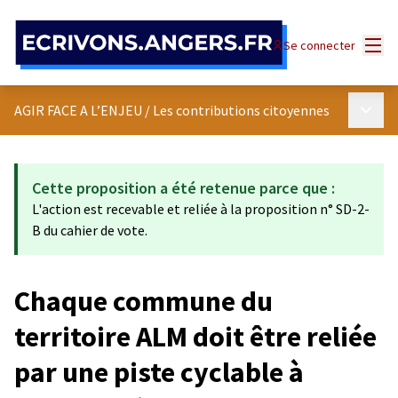
Panneau de gestion des cookies
Menu
Se connecter
Menu p
AGIR FACE A L’ENJEU
/
Les contributions citoyennes
Cette proposition a été retenue parce que :
L'action est recevable et reliée à la proposition n° SD-2-
B du cahier de vote.
Chaque commune du
territoire ALM doit être reliée
par une piste cyclable à