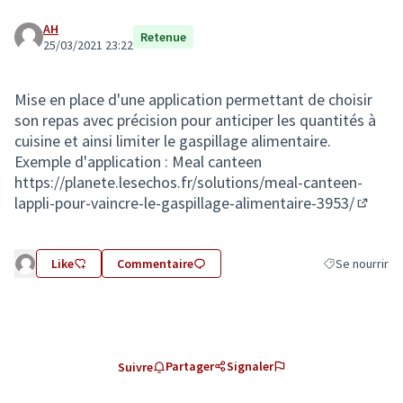
AH
Retenue
25/03/2021 23:22
Mise en place d'une application permettant de choisir
son repas avec précision pour anticiper les quantités à
cuisine et ainsi limiter le gaspillage alimentaire.
Exemple d'application : Meal canteen
https://planete.lesechos.fr/solutions/meal-canteen-
lappli-pour-vaincre-le-gaspillage-alimentaire-3953/
(Lien e
Like
Commentaire
Se nourrir
Filtrer les résu
Partager
Signaler
Suivre