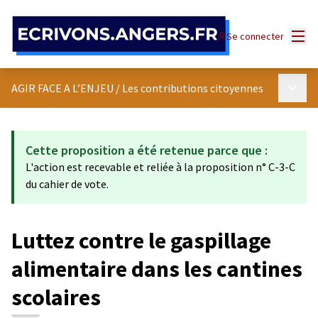
Panneau de gestion des cookies
Menu
Se connecter
Menu p
AGIR FACE A L’ENJEU
/
Les contributions citoyennes
Cette proposition a été retenue parce que :
L'action est recevable et reliée à la proposition n° C-3-C
du cahier de vote.
Luttez contre le gaspillage
alimentaire dans les cantines
scolaires