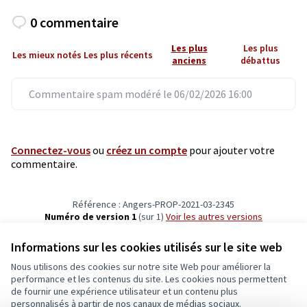
0 commentaire
Les plus
Les plus
Les mieux notés
Les plus récents
anciens
débattus
Commentaire spam modéré le 06/02/2026 16:00
Connectez-vous
ou
créez un compte
pour ajouter votre
commentaire.
Référence : Angers-PROP-2021-03-2345
Numéro de version 1
(sur 1)
voir les autres versions
Vérifiez l'empreinte numérique
Informations sur les cookies utilisés sur le site web
Nous utilisons des cookies sur notre site Web pour améliorer la
Conditions d'utilisation
performance et les contenus du site. Les cookies nous permettent
Paramètres des cookies
de fournir une expérience utilisateur et un contenu plus
Ecrivons Angers sur X
Ecrivons Angers sur Facebook
personnalisés à partir de nos canaux de médias sociaux.