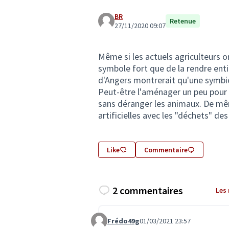
BR
Retenue
27/11/2020 09:07
Même si les actuels agriculteurs on
symbole fort que de la rendre enti
d'Angers montrerait qu'une symbi
Peut-être l'aménager un peu pour qu
sans déranger les animaux. De mêm
artificielles avec les "déchets" d
Like
Commentaire
2 commentaires
Les
Frédo49g
01/03/2021 23:57
Commentaire 2732