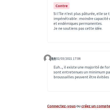
Contre
Si l'île n'est plus pâturée, elle s
impénétrable : moindre capacité d
et endémiques permanentes.
Je ne soutiens pas cette idée.
BR
02/03/2021 17:06
Commentaire 2745
Euh..., il existe une majorité de f
sont entretenues un minimum par 
broussailles peuvent être évitées
Connectez-vous
ou
créez un compt