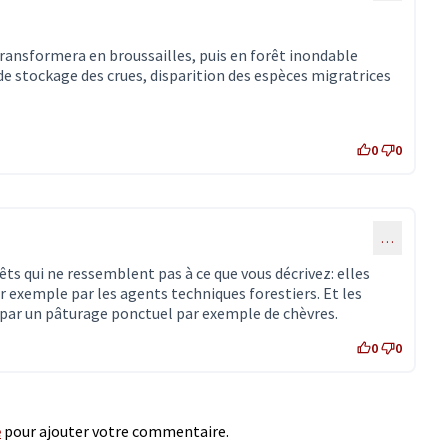
e transformera en broussailles, puis en forêt inondable
e stockage des crues, disparition des espèces migratrices
0
0
…
orêts qui ne ressemblent pas à ce que vous décrivez: elles
exemple par les agents techniques forestiers. Et les
 par un pâturage ponctuel par exemple de chèvres.
0
0
e
pour ajouter votre commentaire.