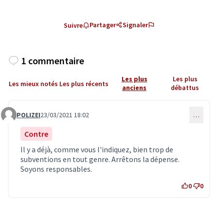
Partager
Signaler
Suivre
1 commentaire
Les plus
Les plus
Les mieux notés
Les plus récents
anciens
débattus
POLIZEI
23/03/2021 18:02
…
Commentaire 3026
Contre
Il y a déjà, comme vous l'indiquez, bien trop de
subventions en tout genre. Arrêtons la dépense.
Soyons responsables.
0
0