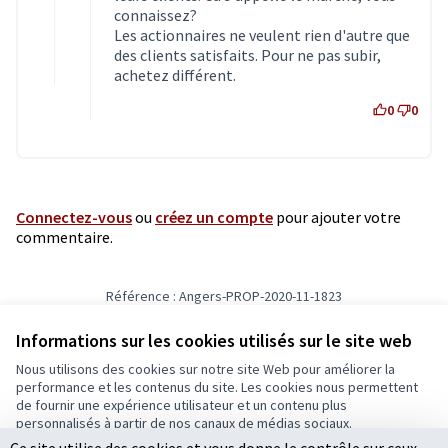
connaissez?
Les actionnaires ne veulent rien d'autre que
des clients satisfaits. Pour ne pas subir,
achetez différent.
0
0
Connectez-vous
ou
créez un compte
pour ajouter votre
commentaire.
Référence : Angers-PROP-2020-11-1823
Vérifiez l'empreinte numérique
Informations sur les cookies utilisés sur le site web
Nous utilisons des cookies sur notre site Web pour améliorer la
Conditions d'utilisation
performance et les contenus du site. Les cookies nous permettent
Paramètres des cookies
de fournir une expérience utilisateur et un contenu plus
Ecrivons Angers sur X
Ecrivons Angers sur Facebook
personnalisés à partir de nos canaux de médias sociaux.
(Lien externe)
(Lien externe)