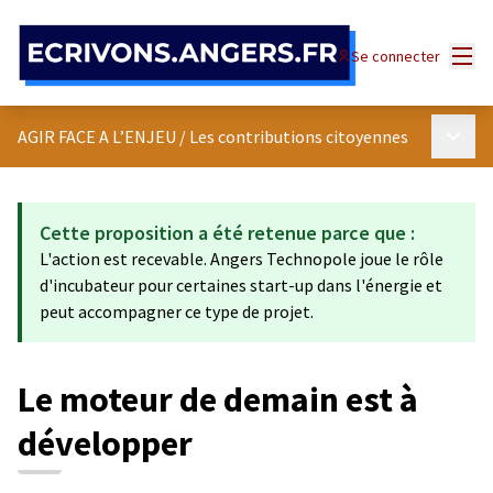
Panneau de gestion des cookies
Menu
Se connecter
Menu p
AGIR FACE A L’ENJEU
/
Les contributions citoyennes
Cette proposition a été retenue parce que :
L'action est recevable. Angers Technopole joue le rôle
d'incubateur pour certaines start-up dans l'énergie et
peut accompagner ce type de projet.
Le moteur de demain est à
développer