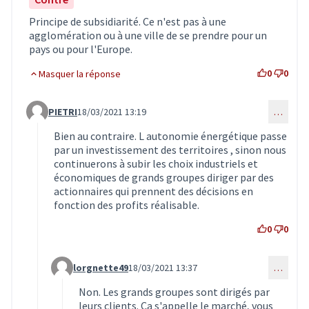
Principe de subsidiarité. Ce n'est pas à une
agglomération ou à une ville de se prendre pour un
pays ou pour l'Europe.
0
0
Masquer la réponse
PIETRI
18/03/2021 13:19
…
Commentaire 2852 (réponse au commentaire 2795)
Bien au contraire. L autonomie énergétique passe
par un investissement des territoires , sinon nous
continuerons à subir les choix industriels et
économiques de grands groupes diriger par des
actionnaires qui prennent des décisions en
fonction des profits réalisable.
0
0
lorgnette49
18/03/2021 13:37
…
Commentaire 2877 (réponse au commentaire 2852)
Non. Les grands groupes sont dirigés par
leurs clients. Ca s'appelle le marché, vous