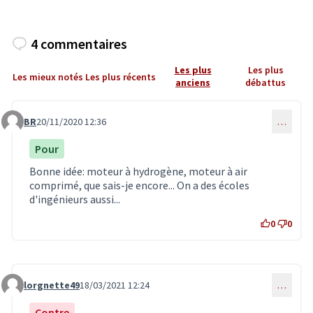
4 commentaires
Les plus
Les plus
Les mieux notés
Les plus récents
anciens
débattus
BR
20/11/2020 12:36
…
Commentaire 2239
Pour
Bonne idée: moteur à hydrogène, moteur à air
comprimé, que sais-je encore... On a des écoles
d'ingénieurs aussi...
0
0
lorgnette49
18/03/2021 12:24
…
Commentaire 2795
Contre