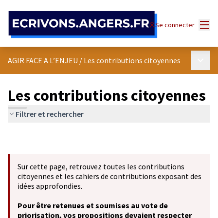
Panneau de gestion des cookies
Menu
Se connecter
Menu p
AGIR FACE A L’ENJEU
/
Les contributions citoyennes
Les contributions citoyennes
Filtrer et rechercher
Sur cette page, retrouvez toutes les contributions
citoyennes et les cahiers de contributions exposant des
idées approfondies.
Pour être retenues et soumises au vote de
priorisation, vos propositions devaient respecter