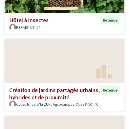
Hôtel à insectes
Retenue
PERAIS
2
4
Création de jardins partagés urbains,
Retenue
hybrides et de proximité.
Collectif Jard'In ZUR, Agrocampus Ouest
0
0