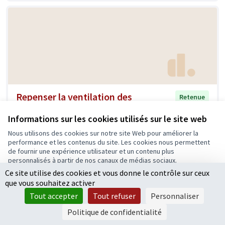
Repenser la ventilation des
Retenue
bâtiments publics pour rester au
Informations sur les cookies utilisés sur le site web
frais pendant les canicules.
Nous utilisons des cookies sur notre site Web pour améliorer la
mimilab
0
0
performance et les contenus du site. Les cookies nous permettent
de fournir une expérience utilisateur et un contenu plus
personnalisés à partir de nos canaux de médias sociaux.
Ce site utilise des cookies et vous donne le contrôle sur ceux
Tout accepter
que vous souhaitez activer
Accepter seulement les cookies essentiels
Tout accepter
Tout refuser
Personnaliser
Paramètres
Politique de confidentialité