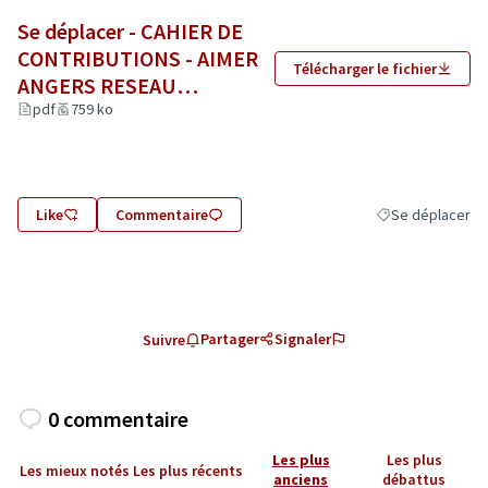
Se déplacer - CAHIER DE
CONTRIBUTIONS - AIMER
Télécharger le fichier
ANGERS RESEAU
D’INITIATIVES
pdf
759 ko
CITOYENNES.pdf
(Lien externe)
Like
Commentaire
Se déplacer
Filtrer les résult
Partager
Signaler
Suivre
0 commentaire
Les plus
Les plus
Les mieux notés
Les plus récents
anciens
débattus