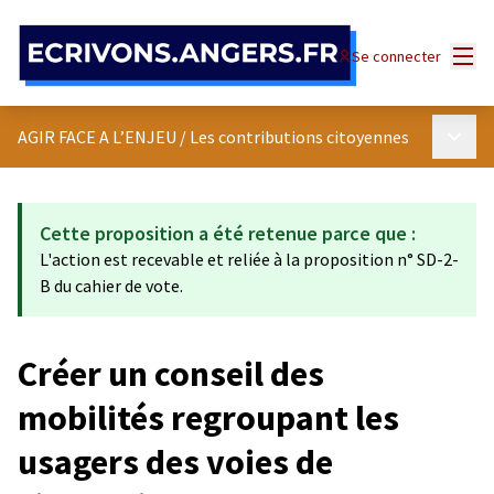
Panneau de gestion des cookies
Menu
Se connecter
Menu p
AGIR FACE A L’ENJEU
/
Les contributions citoyennes
Cette proposition a été retenue parce que :
L'action est recevable et reliée à la proposition n° SD-2-
B du cahier de vote.
Créer un conseil des
mobilités regroupant les
usagers des voies de